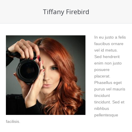
Tiffany Firebird
In eu justo a felis
faucibus ornare
vel id metus.
Sed hendrerit
enim non justo
posuere
placerat.
Phasellus eget
purus vel mauris
tincidunt
tincidunt. Sed et
nibhbus
pellentesque
facilisis.