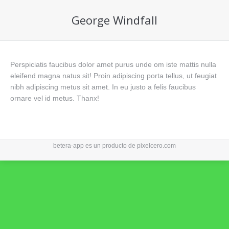
George Windfall
Perspiciatis faucibus dolor amet purus unde om iste mattis nulla
eleifend magna natus sit! Proin adipiscing porta tellus, ut feugiat
nibh adipiscing metus sit amet. In eu justo a felis faucibus
ornare vel id metus. Thanx!
betera-app es un producto de
pixelcero.com